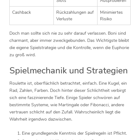
Slots
Ausprobieren
Cashback
Rückzahlungen auf
Minimiertes
Verluste
Risiko
Doch man sollte sich nie zu sehr darauf verlassen. Boni sind
charmant, aber immer zweckgebunden. Das Wichtigste bleibt
die eigene Spielstrategie und die Kontrolle, wenn die Euphorie
zu groß wird.
Spielmechanik und Strategien
Roulette ist, oberflächlich betrachtet, einfach. Eine Kugel, ein
Rad, Zahlen, Farben. Doch hinter dieser Schlichtheit verbirgt
sich eine faszinierende Tiefe. Einige Spieler schwören auf
bestimmte Systeme, wie Martingale oder Fibonacci, andere
vertrauen schlicht auf den Zufall. Wahrscheinlich liegt die
Wahrheit irgendwo dazwischen.
Eine grundlegende Kenntnis der Spielregeln ist Pflicht.