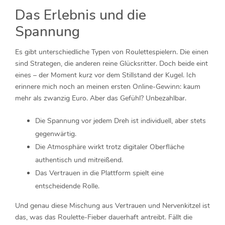
Das Erlebnis und die
Spannung
Es gibt unterschiedliche Typen von Roulettespielern. Die einen
sind Strategen, die anderen reine Glücksritter. Doch beide eint
eines – der Moment kurz vor dem Stillstand der Kugel. Ich
erinnere mich noch an meinen ersten Online-Gewinn: kaum
mehr als zwanzig Euro. Aber das Gefühl? Unbezahlbar.
Die Spannung vor jedem Dreh ist individuell, aber stets
gegenwärtig.
Die Atmosphäre wirkt trotz digitaler Oberfläche
authentisch und mitreißend.
Das Vertrauen in die Plattform spielt eine
entscheidende Rolle.
Und genau diese Mischung aus Vertrauen und Nervenkitzel ist
das, was das Roulette-Fieber dauerhaft antreibt. Fällt die