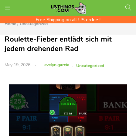
LOGIN
REGISTER
Check out the LR Tips Catalog!
Free Shipping on all US orders!
Home
/
Uncategorized
We ship Worldwide! Rates shown at checkout
Check out the LR Tips Catalog!
Roulette-Fieber entlädt sich mit
Free Shipping on all US orders!
Enter your username and password to login.
jedem drehenden Rad
May 19, 2026
evelyn.garcia
Uncategorized
Remember me
Login