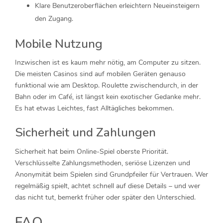
Klare Benutzeroberflächen erleichtern Neueinsteigern
den Zugang.
Mobile Nutzung
Inzwischen ist es kaum mehr nötig, am Computer zu sitzen.
Die meisten Casinos sind auf mobilen Geräten genauso
funktional wie am Desktop. Roulette zwischendurch, in der
Bahn oder im Café, ist längst kein exotischer Gedanke mehr.
Es hat etwas Leichtes, fast Alltägliches bekommen.
Sicherheit und Zahlungen
Sicherheit hat beim Online-Spiel oberste Priorität.
Verschlüsselte Zahlungsmethoden, seriöse Lizenzen und
Anonymität beim Spielen sind Grundpfeiler für Vertrauen. Wer
regelmäßig spielt, achtet schnell auf diese Details – und wer
das nicht tut, bemerkt früher oder später den Unterschied.
FAQ