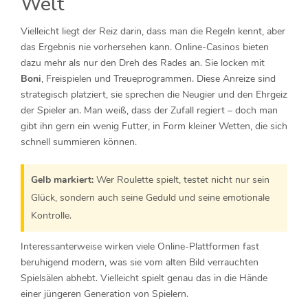
Welt
Vielleicht liegt der Reiz darin, dass man die Regeln kennt, aber
das Ergebnis nie vorhersehen kann. Online-Casinos bieten
dazu mehr als nur den Dreh des Rades an. Sie locken mit
Boni
, Freispielen und Treueprogrammen. Diese Anreize sind
strategisch platziert, sie sprechen die Neugier und den Ehrgeiz
der Spieler an. Man weiß, dass der Zufall regiert – doch man
gibt ihn gern ein wenig Futter, in Form kleiner Wetten, die sich
schnell summieren können.
Gelb markiert:
Wer Roulette spielt, testet nicht nur sein
Glück, sondern auch seine Geduld und seine emotionale
Kontrolle.
Interessanterweise wirken viele Online-Plattformen fast
beruhigend modern, was sie vom alten Bild verrauchten
Spielsälen abhebt. Vielleicht spielt genau das in die Hände
einer jüngeren Generation von Spielern.