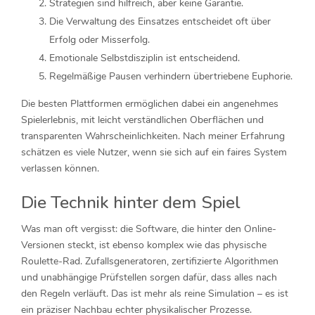
Strategien sind hilfreich, aber keine Garantie.
Die Verwaltung des Einsatzes entscheidet oft über
Erfolg oder Misserfolg.
Emotionale Selbstdisziplin ist entscheidend.
Regelmäßige Pausen verhindern übertriebene Euphorie.
Die besten Plattformen ermöglichen dabei ein angenehmes
Spielerlebnis, mit leicht verständlichen Oberflächen und
transparenten Wahrscheinlichkeiten. Nach meiner Erfahrung
schätzen es viele Nutzer, wenn sie sich auf ein faires System
verlassen können.
Die Technik hinter dem Spiel
Was man oft vergisst: die Software, die hinter den Online-
Versionen steckt, ist ebenso komplex wie das physische
Roulette-Rad. Zufallsgeneratoren, zertifizierte Algorithmen
und unabhängige Prüfstellen sorgen dafür, dass alles nach
den Regeln verläuft. Das ist mehr als reine Simulation – es ist
ein präziser Nachbau echter physikalischer Prozesse.