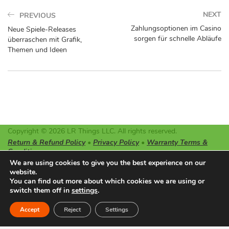
NEXT
PREVIOUS
Zahlungsoptionen im Casino
Neue Spiele-Releases
sorgen für schnelle Abläufe
überraschen mit Grafik,
Themen und Ideen
Copyright © 2026 LR Things LLC. All rights reserved.
Return & Refund Policy
•
Privacy Policy
•
Warranty Terms &
Conditions
LR Things LLC is not affiliated or endorsed by Litter-Robot or
We are using cookies to give you the best experience on our
Automated Pet Care Products LLC. The registered trademarks
website.
used on this website belong solely to the companies described.
You can find out more about which cookies we are using or
Made with ♥ in Oregon
switch them off in
settings
.
0
Accept
Reject
Settings
Home
Cart
Account